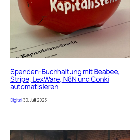
Spenden-Buchhaltung mit Beabee,
Stripe, LexWare, N8N und Conki
automatisieren
Digital
·
30. Juli 2025