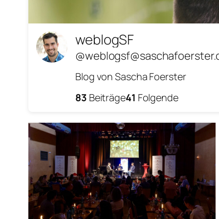
weblogSF
@weblogsf@saschafoerster.
Blog von Sascha Foerster
83
Beiträge
41
Folgende