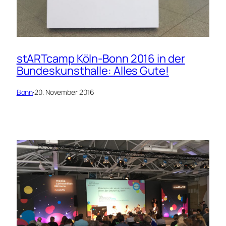
stARTcamp Köln-Bonn 2016 in der
Bundeskunsthalle: Alles Gute!
Bonn
·
20. November 2016