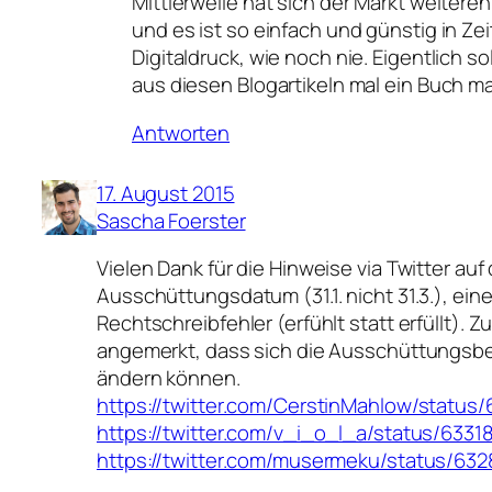
Mittlerweile hat sich der Markt weiteren
und es ist so einfach und günstig in Ze
Digitaldruck, wie noch nie. Eigentlich sol
aus diesen Blogartikeln mal ein Buch ma
Antworten
17. August 2015
Sascha Foerster
Vielen Dank für die Hinweise via Twitter auf
Ausschüttungsdatum (31.1. nicht 31.3.), ein
Rechtschreibfehler (erfühlt statt erfüllt). Z
angemerkt, dass sich die Ausschüttungsbe
ändern können.
https://twitter.com/CerstinMahlow/statu
https://twitter.com/v_i_o_l_a/status/633
https://twitter.com/musermeku/status/6