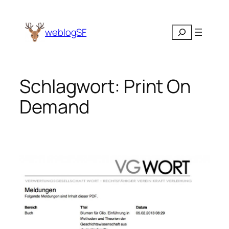
Zum
Inhalt
Suchen
weblogSF
springen
Schlagwort:
Print On
Demand