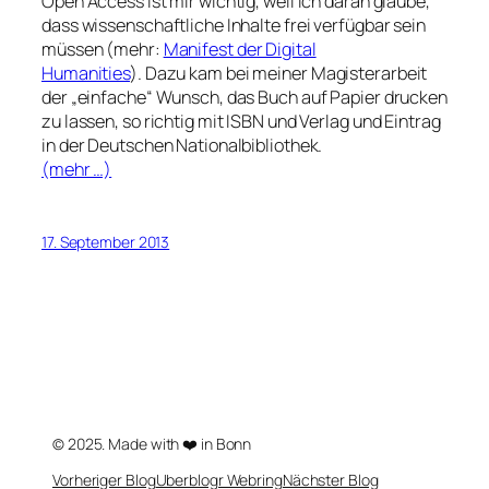
Open Access ist mir wichtig, weil ich daran glaube,
dass wissenschaftliche Inhalte frei verfügbar sein
müssen (mehr:
Manifest der Digital
Humanities
). Dazu kam bei meiner Magisterarbeit
der „einfache“ Wunsch, das Buch auf Papier drucken
zu lassen, so richtig mit ISBN und Verlag und Eintrag
in der Deutschen Nationalbibliothek.
(mehr …)
17. September 2013
© 2025. Made with ❤️ in Bonn
Vorheriger Blog
Uberblogr Webring
Nächster Blog