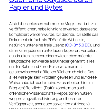
Papier und Bytes
Als ich beschlossen habe meine Magisterarbeit zu
veröffentlichen, habe ich nicht erwartet, dass es so
kompliziert werden würde. Ich dachte, ich stelle das
Dokument einfach als PDF auf die Webseite,
natürlich unter eine freie Lizenz (
CC-BY 3.0 DE
), und
dann kann jeder es runterladen, kopieren, verteilen,
ausdrucken, zerschreddern wie er eben möchte,
Hauptsache, ich werde als Urheber genannt, alles
nur für Ruhm und Ehre. Reich wird man mit
geisteswissenschaftlichen Büchern eh nicht. Das
alles wäre gar kein Problem gewesen und auf diese
Weise habe ich auch meine Hausarbeiten hier im
Blog veröffentlicht. (Dafür könnte man auch
öffentliche Wissenschafts-Repositorien nutzen,
wegen Langzeitarchivierung und besserer
Verfügbarkeit, aber auch so war ich zufrieden.)