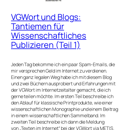
VGWort und Blogs:
Tantiemen für
Wissenschaftliches
Publizieren (Teil 1)
Jeden Tag bekomme ich ein paar Spam-Emails, die
mir versprechen Geld im Internet zu verdienen.
Einen ganz legalen Weg habe ich mit diesem Blog
und zwei Büchern ausprobiert und Erfahrungen mit
der VGWort im Internetzeitalter gemacht, die ich
gerne teilen möchte. Im ersten Teil beschreibe ich
den Ablauf für klassische Printprodukte, wie einer
wissenschaftlichen Monographie und einem Beitrag
in einem wissenschaftlichen Sammelband. Im
zweiten Teil beschreibe ich dann die Meldung
von „Texten im Internet“ bei der VGWort via METIS.