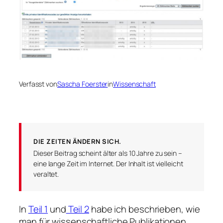
Verfasst von
Sascha Foerster
in
Wissenschaft
DIE ZEITEN ÄNDERN SICH.
Dieser Beitrag scheint älter als 10 Jahre zu sein –
eine lange Zeit im Internet. Der Inhalt ist vielleicht
veraltet.
In
Teil 1
und
Teil 2
habe ich beschrieben, wie
man für wissenschaftliche Publikationen