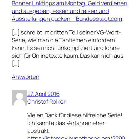
Bonner Linktipps am Montag: Geld verdienen
und ausgeben, essen und reisen und
Ausstellungen gucken – Bundesstadt.com
[…] schreibt im drit­ten Teil sei­ner VG-Wort-
Serie, wie man die Tan­tie­men ein­for­dern
kann. Es sei nicht un­kom­pli­ziert und lohne
sich für On­line­texte kaum. Das kann ich aus
[…]
Antworten
27. April 2016
Christof Rolker
Vielen Dank für diese hilfreiche Serie!
Ich kannte das Verfahren eher
abstrakt
https://intersex.hypotheses.org/2290