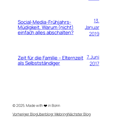
13.
Social-Media-Frühjahrs-
Januar
Müdigkeit. Warum (nicht)
einfach alles abschalten?
2019
7. Juni
Zeit für die Familie – Elternzeit
als Selbstständiger
2017
© 2025. Made with ❤️ in Bonn
Vorheriger Blog
Uberblogr Webring
Nächster Blog