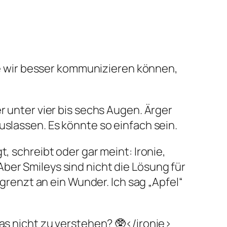
wie wir besser kommunizieren können,
r unter vier bis sechs Augen. Ärger
uslassen. Es könnte so einfach sein.
, schreibt oder gar meint: Ironie,
ber Smileys sind nicht die Lösung für
enzt an ein Wunder. Ich sag „Apfel“
was nicht zu verstehen? 🥸</ironie>