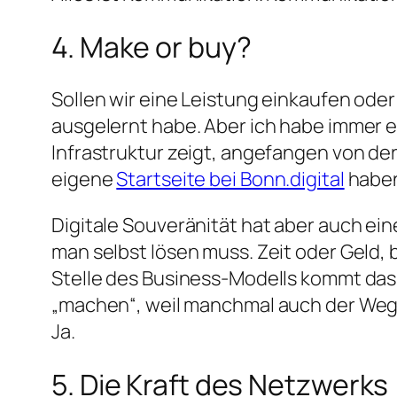
4. Make or buy?
Sollen wir eine Leistung einkaufen ode
ausgelernt habe. Aber ich habe immer e
Infrastruktur zeigt, angefangen von de
eigene
Startseite bei Bonn.digital
haben,
Digitale Souveränität hat aber auch ein
man selbst lösen muss. Zeit oder Geld, 
Stelle des Business-Modells kommt das i
„machen“, weil manchmal auch der Weg da
Ja.
5. Die Kraft des Netzwerks