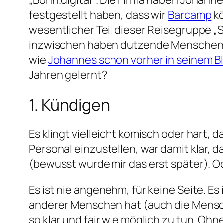
„Bonn.digital“. Die Firma haben Johann
festgestellt haben, dass wir
Barcamp
kö
wesentlicher Teil dieser Reisegruppe „
inzwischen haben dutzende Menschen fü
wie
Johannes schon vorher in seinem B
Jahren gelernt?
1. Kündigen
Es klingt vielleicht komisch oder hart,
Personal einzustellen, war damit klar
(bewusst wurde mir das erst später). Od
Es ist nie angenehm, für keine Seite. Es
anderer Menschen hat (auch die Mensc
so klar und fair wie möglich zu tun. O