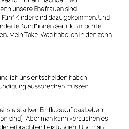
Investor*innen, nachdem wir
 denn unsere Ehefrauen sind
n. Fünf Kinder sind dazu gekommen. Und
nderte Kund*innen sein. Ich möchte
en. Mein Take: Was habe ich in den zehn
s und ich uns entscheiden haben
e Kündigung aussprechen müssen
il sie starken Einfluss auf das Leben
on sind). Aber man kann versuchen es
g der erbrachten Leistungen. Und man