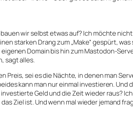
r bauen wir selbst etwas auf? Ich möchte nic
inen starken Drang zum „Make“ gespürt, was s
r eigenen Domain bis hin zum Mastodon-Server
 sagt alles.
en Preis, sei es die Nächte, in denen man Ser
beides kann man nur einmal investieren. Und d
nvestierte Geld und die Zeit wieder raus? Ich
s Ziel ist. Und wenn mal wieder jemand fragt,