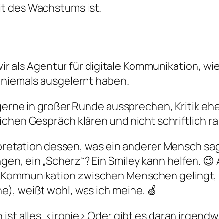
t des Wachstums ist.
n wir als Agentur für digitale Kommunikation, 
 niemals ausgelernt haben.
 gerne in großer Runde aussprechen, Kritik ehe
chen Gespräch klären und nicht schriftlich ra
rpretation dessen, was ein anderer Mensch sagt
n, ein „Scherz“? Ein Smiley kann helfen. 😉 A
Kommunikation zwischen Menschen gelingt, gr
), weißt wohl, was ich meine. 🍏
ist alles. <ironie> Oder gibt es daran irgend