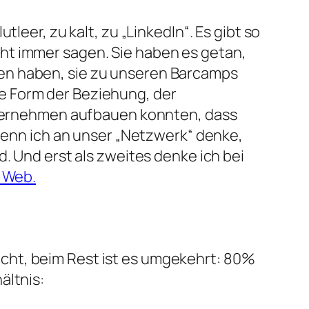
leer, zu kalt, zu „LinkedIn“. Es gibt so
ht immer sagen. Sie haben es getan,
en haben, sie zu unseren Barcamps
e Form der Beziehung, der
Unternehmen aufbauen konnten, dass
nn ich an unser „Netzwerk“ denke,
. Und erst als zweites denke ich bei
l Web.
cht, beim Rest ist es umgekehrt: 80%
ältnis: