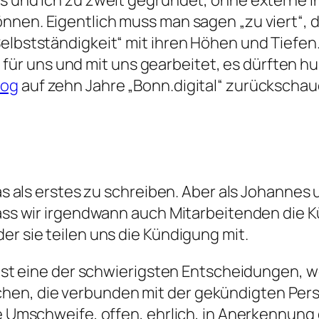
es und ich zu zweit gegründet, ohne externe 
nnen. Eigentlich muss man sagen „zu viert“,
Selbstständigkeit“ mit ihren Höhen und Tiefe
r uns und mit uns gearbeitet, es dürften hu
log
auf zehn Jahre „Bonn.digital“ zurückschau
 das als erstes zu schreiben. Aber als Johanne
, dass wir irgendwann auch Mitarbeitenden di
er sie teilen uns die Kündigung mit.
 ist eine der schwierigsten Entscheidungen, we
hen, die verbunden mit der gekündigten Pers
hne Umschweife, offen, ehrlich, in Anerkennun