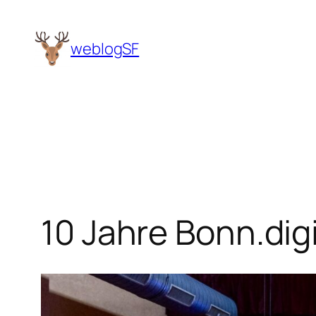
Zum
Inhalt
weblogSF
springen
10 Jahre Bonn.digi