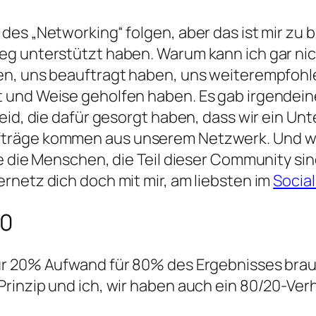
s „Networking“ folgen, aber das ist mir zu blut
eg unterstützt haben. Warum kann ich gar nic
en, uns beauftragt haben, uns weiterempfohl
 und Weise geholfen haben. Es gab irgendein
leid, die dafür gesorgt haben, dass wir ein 
träge kommen aus unserem Netzwerk. Und we
e die Menschen, die Teil dieser Community sind
rnetz dich doch mit mir, am liebsten im
Socia
20
ur 20% Aufwand für 80% des Ergebnisses brau
rinzip und ich, wir haben auch ein 80/20-Verh