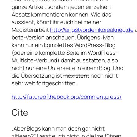
ganze Artikel, sondern jeden einzelnen
Absatz kommentieren können. Wie das
aussieht, könnt ihr euch bei meiner
Magisterarbeit
http://angstvordemkoreakrieg.de
a
beta-Version anschauen. Übrigens: Man
kann nur ein komplettes WordPress-Blog
(oder eine komplette Seite im WordPress-
Multisite-Verbund) damit ausstatten, also
nicht nur eine Unterseite in einem Blog. Und
die Übersetzung ist
inexistent
noch nicht
sehr weit fortgeschritten.
http://futureofthebook.org/commentpress/
Cite
„Aber Blogs kann man doch gar nicht
zitieren?“ Lasst euch nicht in die Irre führen,