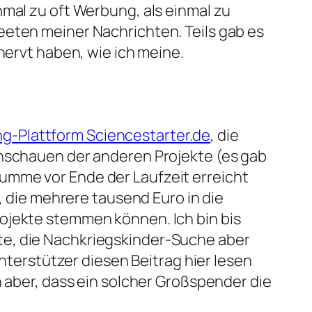
nmal zu oft Werbung, als einmal zu
eeten meiner Nachrichten. Teils gab es
nervt haben, wie ich meine.
g-Plattform Sciencestarter.de
, die
chschauen der anderen Projekte (es gab
elsumme vor Ende der Laufzeit erreicht
, die mehrere tausend Euro in die
Projekte stemmen können. Ich bin bis
te, die Nachkriegskinder-Suche aber
Unterstützer diesen Beitrag hier lesen
n aber, dass ein solcher Großspender die