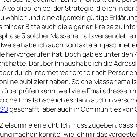
. Also blieb ich bei der Strategie, die ich in 
u wählen und eine allgemein gültige Erklärun
 mir der Bitte auch die eigenen Kreise zu inf
sphase 3 solcher Massenemails versendet, ein
ilweise habe ich auch Kontakte angeschrieben
de hervorgerufen hat. Doch gab es unter den
icht hätte. Darüber hinaus habe ich die Adress
oder durch Internetrecherche nach Personen 
online publiziert haben. Solche Massenemails
berprüfen kann, weil viele Emailadressen nich
che Emails habe ich es dann auch in verschi
GSO
geschafft, aber auch in Communities von
Zielsumme erreicht. Ich muss zugeben, dass i
bung machen konnte, wie ich mir das vorgestell