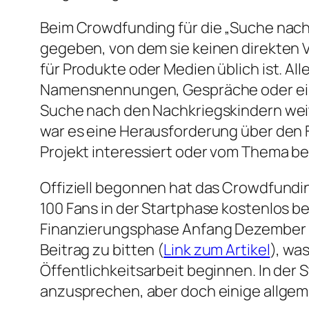
Beim Crowdfunding für die „Suche nach
gegeben, von dem sie keinen direkten Vo
für Produkte oder Medien üblich ist. A
Namensnennungen, Gespräche oder ein B
Suche nach den Nachkriegskindern weit
war es eine Herausforderung über den 
Projekt interessiert oder vom Thema bet
Offiziell begonnen hat das Crowdfundi
100 Fans in der Startphase kostenlos bei
Finanzierungsphase Anfang Dezember re
Beitrag zu bitten (
Link zum Artikel
), wa
Öffentlichkeitsarbeit beginnen. In der
anzusprechen, aber doch einige allgeme