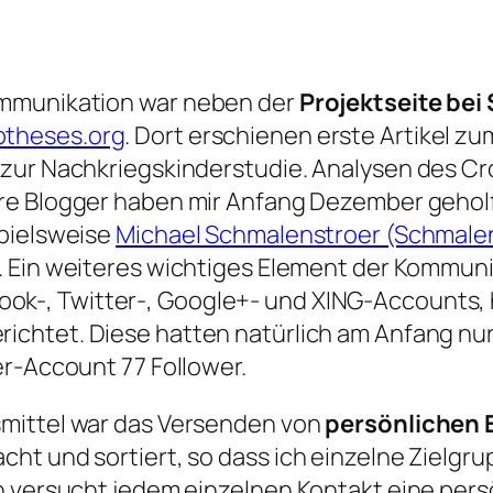
ommunikation war neben der
Projektseite bei
otheses.org
. Dort erschienen erste Artikel 
 zur Nachkriegskinderstudie. Analysen des C
re Blogger haben mir Anfang Dezember geholfe
spielsweise
Michael Schmalenstroer (Schmalen
. Ein weiteres wichtiges Element der Kommun
k-, Twitter-, Google+- und XING-Accounts, ha
richtet. Diese hatten natürlich am Anfang nur 
er-Account 77 Follower.
smittel war das Versenden von
persönlichen 
ht und sortiert, so dass ich einzelne Zielgr
h versucht jedem einzelnen Kontakt eine pers