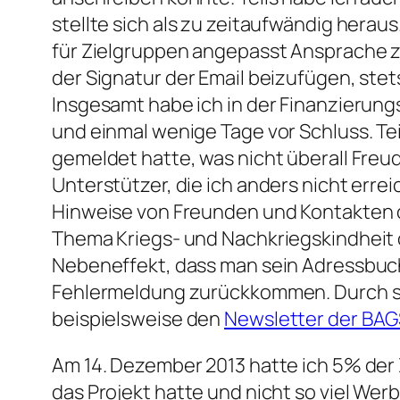
stellte sich als zu zeitaufwändig heraus
für Zielgruppen angepasst Ansprache z
der Signatur der Email beizufügen, stets
Insgesamt habe ich in der Finanzierung
und einmal wenige Tage vor Schluss. Te
gemeldet hatte, was nicht überall Freu
Unterstützer, die ich anders nicht erre
Hinweise von Freunden und Kontakten 
Thema Kriegs- und Nachkriegskindheit 
Nebeneffekt, dass man sein Adressbuch ü
Fehlermeldung zurückkommen. Durch sol
beispielsweise den
Newsletter der BA
Am 14. Dezember 2013 hatte ich 5% der 
das Projekt hatte und nicht so viel Wer