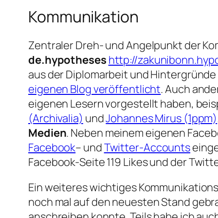
Kommunikation
Zentraler Dreh- und Angelpunkt der K
de.hypotheses
http://zakunibonn.hyp
aus der Diplomarbeit und Hintergründe
eigenen Blog veröffentlicht
. Auch ande
eigenen Lesern vorgestellt haben, bei
(Archivalia)
und
Johannes Mirus (1ppm)
Medien
. Neben meinem eigenen Faceboo
Facebook
– und
Twitter-Accounts
einge
Facebook-Seite 119 Likes und der Twitt
Ein weiteres wichtiges Kommunikation
noch mal auf den neuesten Stand gebrac
anschreiben konnte. Teils habe ich auc