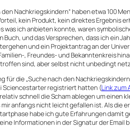
 den Nachkriegskindern“ haben etwa 100 Mensc
rteil, kein Produkt, kein direktes Ergebnis e
lles was ich anbieten konnte, waren symbolis
uch, und das Versprechen, dass ich ein Jahr
ergehen und ein Projektantrag an der Univers
Familien-, Freundes- und Bekanntenkreis hina
roffen sind, aber selbst nicht unbedingt netza
ng für die „Suche nach den Nachkriegskinder
 Sciencestarter registriert hatten (
Link zum A
lativ schnell die Scham ablegen um einen kle
s mir anfangs nicht leicht gefallen ist. Als die
 Startphase habe ich gute Erfahrungen damit 
ine Informationen in der Signatur der Email 