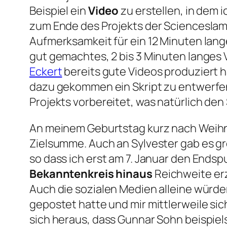
Beispiel ein
Video
zu erstellen, in dem 
zum Ende des Projekts der Scienceslam a
Aufmerksamkeit für ein 12 Minuten lang
gut gemachtes, 2 bis 3 Minuten langes
Eckert
bereits gute Videos produziert h
dazu gekommen ein Skript zu entwerfen
Projekts vorbereitet, was natürlich den
An meinem Geburtstag kurz nach Weihna
Zielsumme. Auch an Sylvester gab es g
so dass ich erst am 7. Januar den Endspu
Bekanntenkreis hinaus
Reichweite erz
Auch die sozialen Medien alleine würden
gepostet hatte und mir mittlerweile sich
sich heraus, dass Gunnar Sohn beispiels