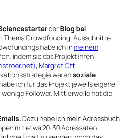
 Sciencestarter
der
Blog bei
zum Thema Crowdfunding, Ausschnitte
rowdfundings habe ich in
meinem
n, indem sie das Projekt ihren
stroer.net)
,
Margret Ott
ikationsstrategie waren
soziale
be ich für das Projekt jeweils eigene
wenige Follower. Mittlerweile hat die
Emails.
Dazu habe ich mein Adressbuch
uppen mit etwa 20-30 Adressaten
önliche Email zu senden, doch das