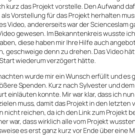
ich kurz das Projekt vorstelle. Den Aufwand da
ls Vorstellung für das Projekt herhalten muss
es Video, andererseits war der Scienceslam g
 Video gewesen. Im Bekanntenkreis wusste ic
aben, diese haben mir Ihre Hilfe auch angebot
, geschweige denn zu drehen. Das Video hätt
 Start wiederum verzögert hätte.
chten wurde mir ein Wunsch erfüllt und es 
rößere Spenden. Kurz nach Sylvester und dem 
rt einläuten konnte. Mir war klar, dass ich nu
ielen muss, damit das Projekt in den letzten
 nicht reichen, da ich den Link zum Projekt be
er war, dass wirklich alle vom Projekt wussten,
weise es erst ganz kurz vor Ende über eine Ma