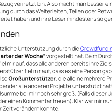
Bezug vernetzt bin. Also macht man besser ei
ung durch das Weiterleiten, Teilen oder Retw
geleitet haben und ihre Leser mindestens so ge
finden
tzliche Unterstützung durch die
Crowdfundin
arter der Woche“
vorgestellt hat. Beim Dur
fiel mir auf, dass alle anderen bereits ihre Zi
rstützer fiel mir auf, dass es eine Person gab
also
Großunterstützer
, die alleine mehrere 
ender alle anderen Projekte unterstützt hat
elsumme bei mir noch sehr groß. (Falls dieser 
oder einen Kommentar freuen). Klar war mir nu
r Zeit verändern konnte.