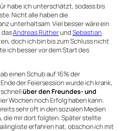
für habe ich unterschätzt, sodass bis
te. Nicht alle haben die
anz unterhaltsam. Viel besser wäre ein
h das
Andreas Rüther
und
Sebastian
en, doch ich bin bis zum Schluss nicht
e ich besser vor dem Start des
gab einen Schub auf 16% der
Ende der Feiersession wurde ich krank,
n schnell
über den Freundes- und
 vier Wochen noch Erfolg haben kann.
reits sehr oft in den sozialen Medien
 die mir dort folgten. Später stellte
ilingliste erfahren hat, obschon ich mit