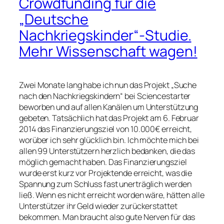
Crowdfunding für die
„Deutsche
Nachkriegskinder“-Studie.
Mehr Wissenschaft wagen!
Zwei Monate lang habe ich nun das Projekt „Suche
nach den Nachkriegskindern“ bei Sciencestarter
beworben und auf allen Kanälen um Unterstützung
gebeten. Tatsächlich hat das Projekt am 6. Februar
2014 das Finanzierungsziel von 10.000€ erreicht,
worüber ich sehr glücklich bin. Ich möchte mich bei
allen 99 Unterstützern herzlich bedanken, die das
möglich gemacht haben. Das Finanzierungsziel
wurde erst kurz vor Projektende erreicht, was die
Spannung zum Schluss fast unerträglich werden
ließ. Wenn es nicht erreicht worden wäre, hätten alle
Unterstützer ihr Geld wieder zurückerstattet
bekommen. Man braucht also gute Nerven für das