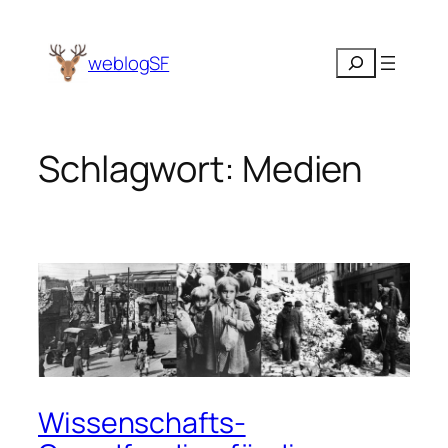
Zum
Inhalt
Suchen
weblogSF
springen
Schlagwort:
Medien
Wissenschafts-