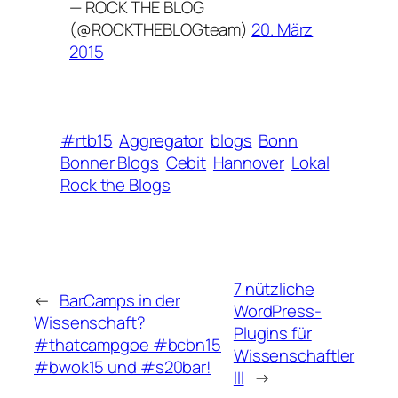
— ROCK THE BLOG
(@ROCKTHEBLOGteam)
20. März
2015
#rtb15
Aggregator
blogs
Bonn
Bonner Blogs
Cebit
Hannover
Lokal
Rock the Blogs
7 nützliche
←
BarCamps in der
WordPress-
Wissenschaft?
Plugins für
#thatcampgoe #bcbn15
Wissenschaftler
#bwok15 und #s20bar!
III
→