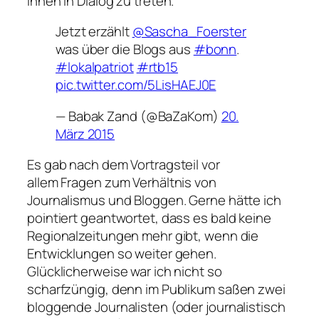
Ihnen in Dialog zu treten.
Jetzt erzählt
@Sascha_Foerster
was über die Blogs aus
#bonn
.
#lokalpatriot
#rtb15
pic.twitter.com/5LisHAEJ0E
— Babak Zand (@BaZaKom)
20.
März 2015
Es gab nach dem Vortragsteil vor
allem Fragen zum Verhältnis von
Journalismus und Bloggen. Gerne hätte ich
pointiert geantwortet, dass es bald keine
Regionalzeitungen mehr gibt, wenn die
Entwicklungen so weiter gehen.
Glücklicherweise war ich nicht so
scharfzüngig, denn im Publikum saßen zwei
bloggende Journalisten (oder journalistisch