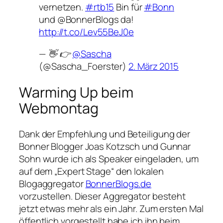
vernetzen.
#rtb15
Bin für
#Bonn
und @BonnerBlogs da!
http://t.co/Lev55BeJ0e
— 👋 👉
@Sascha
(@Sascha_Foerster)
2. März 2015
Warming Up beim
Webmontag
Dank der Empfehlung und Beteiligung der
Bonner Blogger Joas Kotzsch und Gunnar
Sohn wurde ich als Speaker eingeladen, um
auf dem „Expert Stage“ den lokalen
Blogaggregator
BonnerBlogs.de
vorzustellen. Dieser Aggregator besteht
jetzt etwas mehr als ein Jahr. Zum ersten Mal
öffentlich vorgestellt habe ich ihn beim