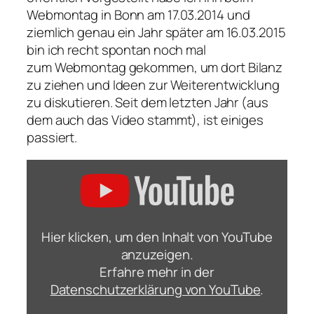
Webmontag in Bonn am 17.03.2014 und
ziemlich genau ein Jahr später am 16.03.2015
bin ich recht spontan noch mal
zum Webmontag gekommen, um dort Bilanz
zu ziehen und Ideen zur Weiterentwicklung
zu diskutieren. Seit dem letzten Jahr (aus
dem auch das Video stammt), ist einiges
passiert.
„Mobile
Gadgets
und
der
Bonner
Blog-
Aggregator
Hier klicken, um den Inhalt von YouTube
beim
#wmbn“
anzuzeigen.
von
Erfahre mehr in der
YouTube
anzeigen
Datenschutzerklärung von YouTube
.