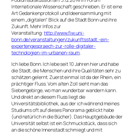
Internationale Wissenschaft geschrieben. Er ist eine
Art Gedankenprotokoll und Ideensammlung mit
einem „digitalen“ Blick auf die Stadt Bonn und ihre
Zukunft. Mehr Infos zur
Veranstaltung:
http://www.fiw.uni-
bonn.de/veranstaltungen/zukunftsstadt.-ein-
expertengespraech-zur-rolle-digitaler-
technologien-im-urbanen-raum
.
Ich liebe Bonn. Ich lebe seit 10 Jahren hier und habe
die Stadt, die Menschen und ihre Qualitäten sehr zu
schätzen gelernt. Zuerst einmal ist da der Rhein, ein
prächtiger Fluss. Vom alten Zoll sieht man das
Siebengebirge, wo man wunderbar wandern kann.
Und direkt an diesem Fluss liegt die
Universitätsbibliothek, aus der ich während meines
Studiums oft auf dieses Panorama geblickt habe
(und natürlich in die Bücher). Das Hauptgebäude der
Universität selbst ist ein Schmuckstück, dass sich
an die schöne Innenstadt schmiegt und mit