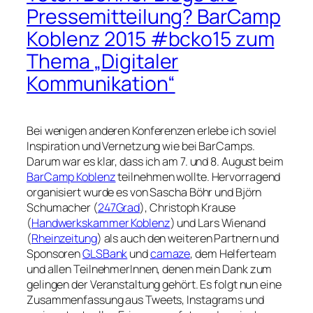
Pressemitteilung? BarCamp
Koblenz 2015 #bcko15 zum
Thema „Digitaler
Kommunikation“
Bei wenigen anderen Konferenzen erlebe ich soviel
Inspiration und Vernetzung wie bei BarCamps.
Darum war es klar, dass ich am 7. und 8. August beim
BarCamp Koblenz
teilnehmen wollte. Hervorragend
organisiert wurde es von Sascha Böhr und Björn
Schumacher (
247Grad
), Christoph Krause
(
Handwerkskammer Koblenz
) und Lars Wienand
(
Rheinzeitung
) als auch den weiteren Partnern und
Sponsoren
GLSBank
und
camaze
, dem Helferteam
und allen TeilnehmerInnen, denen mein Dank zum
gelingen der Veranstaltung gehört. Es folgt nun eine
Zusammenfassung aus Tweets, Instagrams und