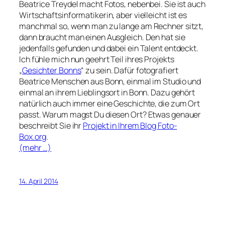
Beatrice Treydel macht Fotos, nebenbei. Sie ist auch
Wirtschaftsinformatikerin, aber vielleicht ist es
manchmal so, wenn man zu lange am Rechner sitzt,
dann braucht man einen Ausgleich. Den hat sie
jedenfalls gefunden und dabei ein Talent entdeckt.
Ich fühle mich nun geehrt Teil ihres Projekts
„
Gesichter Bonns
“ zu sein. Dafür fotografiert
Beatrice Menschen aus Bonn, einmal im Studio und
einmal an ihrem Lieblingsort in Bonn. Dazu gehört
natürlich auch immer eine Geschichte, die zum Ort
passt. Warum magst Du diesen Ort? Etwas genauer
beschreibt Sie ihr
Projekt in Ihrem Blog Foto-
Box.org
.
(mehr …)
14. April 2014