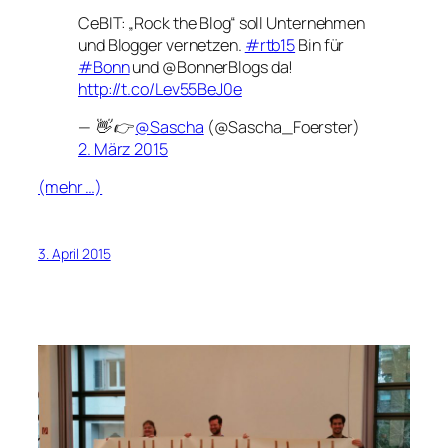
CeBIT: „Rock the Blog“ soll Unternehmen
und Blogger vernetzen.
#rtb15
Bin für
#Bonn
und @BonnerBlogs da!
http://t.co/Lev55BeJ0e
— 👋 👉
@Sascha
(@Sascha_Foerster)
2. März 2015
(mehr …)
3. April 2015