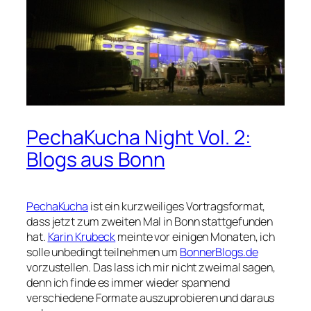
PechaKucha Night Vol. 2:
Blogs aus Bonn
PechaKucha
ist ein kurzweiliges Vortragsformat,
dass jetzt zum zweiten Mal in Bonn stattgefunden
hat.
Karin Krubeck
meinte vor einigen Monaten, ich
solle unbedingt teilnehmen um
BonnerBlogs.de
vorzustellen. Das lass ich mir nicht zweimal sagen,
denn ich finde es immer wieder spannend
verschiedene Formate auszuprobieren und daraus