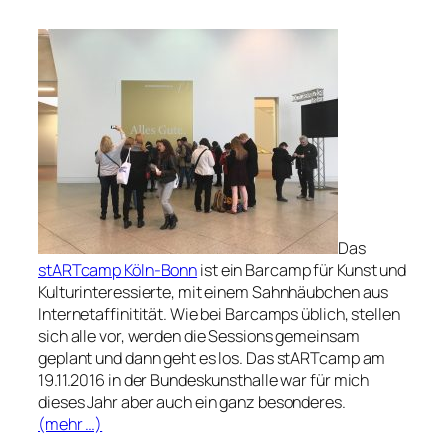
Das
stARTcamp Köln-Bonn
ist ein Barcamp für Kunst und
Kulturinteressierte, mit einem Sahnhäubchen aus
Internetaffinitität. Wie bei Barcamps üblich, stellen
sich alle vor, werden die Sessions gemeinsam
geplant und dann geht es los. Das stARTcamp am
19.11.2016 in der Bundeskunsthalle war für mich
dieses Jahr aber auch ein ganz besonderes.
(mehr …)