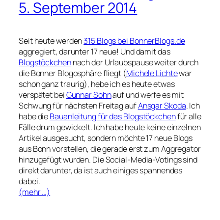
5. September 2014
Seit heute werden
315 Blogs bei BonnerBlogs.de
aggregiert, darunter 17 neue! Und damit das
Blogstöckchen
nach der Urlaubspause weiter durch
die Bonner Blogosphäre fliegt (
Michele Lichte
war
schon ganz traurig), hebe ich es heute etwas
verspätet bei
Gunnar Sohn
auf und werfe es mit
Schwung für nächsten Freitag auf
Ansgar Skoda
. Ich
habe die
Bauanleitung für das Blogstöckchen
für alle
Fälle drum gewickelt. Ich habe heute keine einzelnen
Artikel ausgesucht, sondern möchte 17 neue Blogs
aus Bonn vorstellen, die gerade erst zum Aggregator
hinzugefügt wurden. Die Social-Media-Votings sind
direkt darunter, da ist auch einiges spannendes
dabei.
(mehr …)