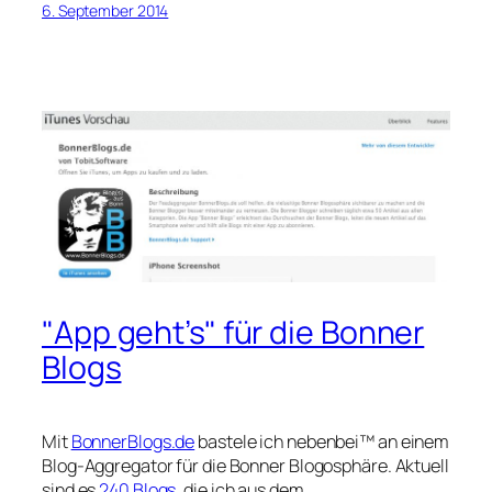
6. September 2014
"App geht’s" für die Bonner
Blogs
Mit
BonnerBlogs.de
bastele ich nebenbei
™
an einem
Blog-Aggregator für die Bonner Blogosphäre. Aktuell
sind es
240 Blogs,
die ich aus dem