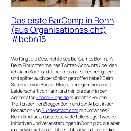
Das erste BarCamp in Bonn
(aus Organisationssicht)
#bcbn15
Wo fängt die Geschichte des BarCamps Bonn an?
Beim Einrichten meines Twitter-Accounts über den
ich dann Karin und Johannes zuerst kennen gelernt
und später auch persönlich getroffen habe? Beim
Sammeln von Bonner Blogs, einer gemeinsamen
Leidenschaft von Karin und mir, die dann in den
Aggregator
BonnerBlogs.de
mündete? Bei den
Treffen der IronBlogger Bonn und der Arbeit in der
Redaktion von
Bundesstadt.com
mit Johannes?
Beim Eindruck, dass es so viele tolle Blogs, Tweeps,
Initiativen und Veranstaltungen in Bonn gibt, die aber
irgendwie nicht so richtig sichtbar werden und die