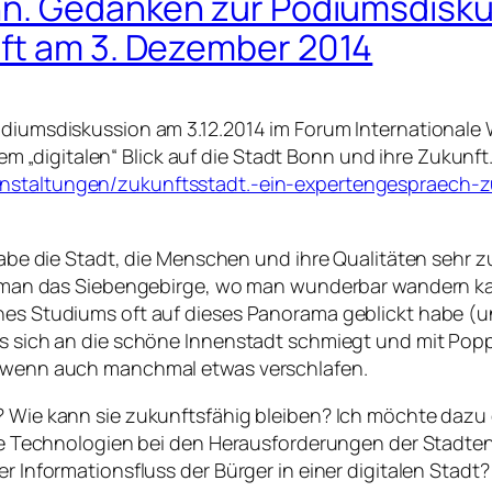
onn. Gedanken zur Podiumsdisk
ft am 3. Dezember 2014
odiumsdiskussion am 3.12.2014 im Forum Internationale W
„digitalen“ Blick auf die Stadt Bonn und ihre Zukunft.
anstaltungen/zukunftsstadt.-ein-expertengespraech-zu
 habe die Stadt, die Menschen und ihre Qualitäten sehr z
ht man das Siebengebirge, wo man wunderbar wandern kan
ines Studiums oft auf dieses Panorama geblickt habe (
ss sich an die schöne Innenstadt schmiegt und mit Popp
t, wenn auch manchmal etwas verschlafen.
n? Wie kann sie zukunftsfähig bleiben? Ich möchte dazu
tale Technologien bei den Herausforderungen der Stadte
der Informationsfluss der Bürger in einer digitalen Sta