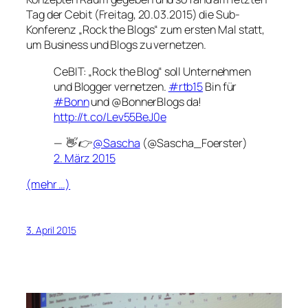
Tag der Cebit (Freitag, 20.03.2015) die Sub-
Konferenz „Rock the Blogs“ zum ersten Mal statt,
um Business und Blogs zu vernetzen.
CeBIT: „Rock the Blog“ soll Unternehmen
und Blogger vernetzen.
#rtb15
Bin für
#Bonn
und @BonnerBlogs da!
http://t.co/Lev55BeJ0e
— 👋 👉
@Sascha
(@Sascha_Foerster)
2. März 2015
(mehr …)
3. April 2015