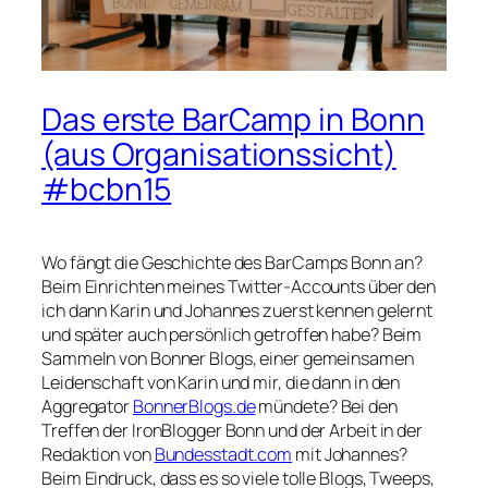
Das erste BarCamp in Bonn
(aus Organisationssicht)
#bcbn15
Wo fängt die Geschichte des BarCamps Bonn an?
Beim Einrichten meines Twitter-Accounts über den
ich dann Karin und Johannes zuerst kennen gelernt
und später auch persönlich getroffen habe? Beim
Sammeln von Bonner Blogs, einer gemeinsamen
Leidenschaft von Karin und mir, die dann in den
Aggregator
BonnerBlogs.de
mündete? Bei den
Treffen der IronBlogger Bonn und der Arbeit in der
Redaktion von
Bundesstadt.com
mit Johannes?
Beim Eindruck, dass es so viele tolle Blogs, Tweeps,