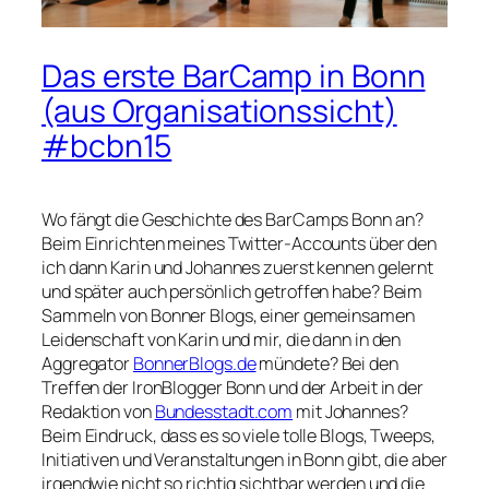
Das erste BarCamp in Bonn
(aus Organisationssicht)
#bcbn15
Wo fängt die Geschichte des BarCamps Bonn an?
Beim Einrichten meines Twitter-Accounts über den
ich dann Karin und Johannes zuerst kennen gelernt
und später auch persönlich getroffen habe? Beim
Sammeln von Bonner Blogs, einer gemeinsamen
Leidenschaft von Karin und mir, die dann in den
Aggregator
BonnerBlogs.de
mündete? Bei den
Treffen der IronBlogger Bonn und der Arbeit in der
Redaktion von
Bundesstadt.com
mit Johannes?
Beim Eindruck, dass es so viele tolle Blogs, Tweeps,
Initiativen und Veranstaltungen in Bonn gibt, die aber
irgendwie nicht so richtig sichtbar werden und die