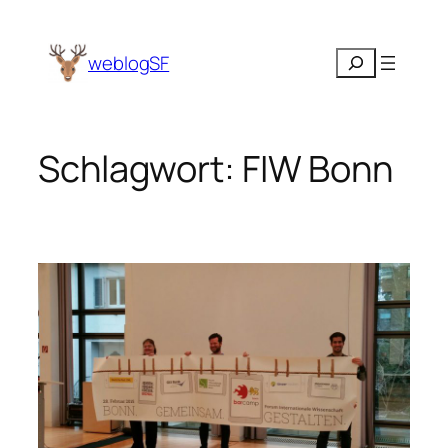
Zum
Inhalt
Suchen
weblogSF
springen
Schlagwort:
FIW Bonn