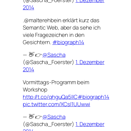
(@Sascha_Foerster)
1. Dezember
2014
.@malterehbein erklärt kurz das
Semantic Web, aber da sehe ich
viele Fragezeichen in den
Gesichtern.
#biograph14
— 👋 👉
@Sascha
(@Sascha_Foerster)
1. Dezember
2014
Vormittags-Programm beim
Workshop
http://t.co/qhguQa5IIC
#biograph14
pic.twitter.com/XCsl1UUwwi
— 👋 👉
@Sascha
(@Sascha_Foerster)
1. Dezember