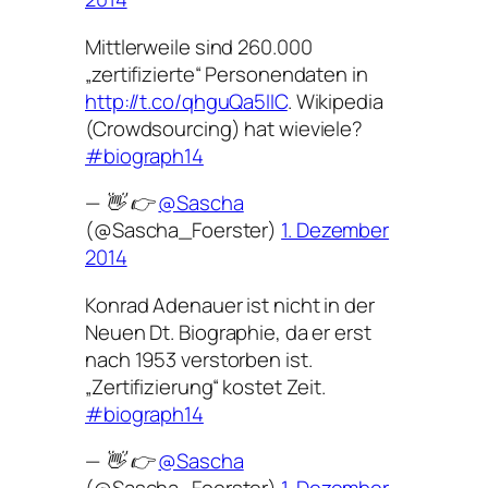
Mittlerweile sind 260.000
„zertifizierte“ Personendaten in
http://t.co/qhguQa5IIC
. Wikipedia
(Crowdsourcing) hat wieviele?
#biograph14
— 👋 👉
@Sascha
(@Sascha_Foerster)
1. Dezember
2014
Konrad Adenauer ist nicht in der
Neuen Dt. Biographie, da er erst
nach 1953 verstorben ist.
„Zertifizierung“ kostet Zeit.
#biograph14
— 👋 👉
@Sascha