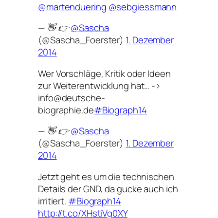
@martenduering
@sebgiessmann
— 👋 👉
@Sascha
(@Sascha_Foerster)
1. Dezember
2014
Wer Vorschläge, Kritik oder Ideen
zur Weiterentwicklung hat… ->
info@deutsche-
biographie.de
#Biograph14
— 👋 👉
@Sascha
(@Sascha_Foerster)
1. Dezember
2014
Jetzt geht es um die technischen
Details der GND, da gucke auch ich
irritiert.
#Biograph14
http://t.co/XHstiVg0XY