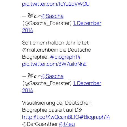
pic.twitter.com/fcYu2dVWQU
— 👋 👉
@Sascha
(@Sascha_Foerster)
1. Dezember
2014
Seit einem halben Jahr leitet
@malterehbein die Deutsche
Biographie.
#biograph14
pic.twitter.com/3W7uikrNnE
— 👋 👉
@Sascha
(@Sascha_Foerster)
1. Dezember
2014
Visualisierung der Deutschen
Biographie basiert auf D3:
http://t.co/KwQcamBL1O
#Biograph14
@DerGuenther
@t4eu