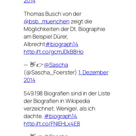
2014
Thomas Busch von der
@bsb_muenchen
zeigt die
Möglichkeiten der Dt. Biographie
am Beispiel Dürer,
Albrecht
#biograph14
http://t.co/gcmJ0kB8Ho
— 👋 👉
@Sascha
(@Sascha_Foerster)
1. Dezember
2014
549.198 Biografien sind in der Liste
der Biografien in Wikipedia
verzeichnet. Weniger, als ich
dachte.
#biograph14
http://t.co/FNIEHLx4E8