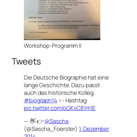
Workshop-Programm II
Tweets
Die Deutsche Biographie hat eine
lange Geschichte. Dazu passt
auch das historische Kolleg.
#biograph14
<- Hashtag
pic.twitter.com/oGKvC81m1E
— 👋 👉
@Sascha
(@Sascha_Foerster)
1. Dezember
2014