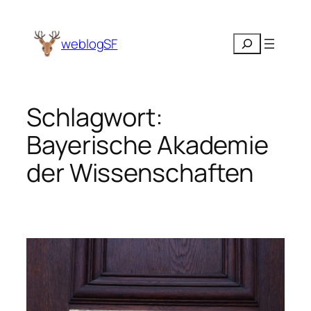
Zum
Inhalt
Suchen
weblogSF
springen
Schlagwort:
Bayerische Akademie
der Wissenschaften