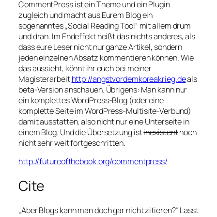
CommentPress ist ein Theme und ein Plugin
zugleich und macht aus Eurem Blog ein
sogenanntes „Social Reading Tool“ mit allem drum
und dran. Im Endeffekt heißt das nichts anderes, als
dass eure Leser nicht nur ganze Artikel, sondern
jeden einzelnen Absatz kommentieren können. Wie
das aussieht, könnt ihr euch bei meiner
Magisterarbeit
http://angstvordemkoreakrieg.de
als
beta-Version anschauen. Übrigens: Man kann nur
ein komplettes WordPress-Blog (oder eine
komplette Seite im WordPress-Multisite-Verbund)
damit ausstatten, also nicht nur eine Unterseite in
einem Blog. Und die Übersetzung ist
inexistent
noch
nicht sehr weit fortgeschritten.
http://futureofthebook.org/commentpress/
Cite
„Aber Blogs kann man doch gar nicht zitieren?“ Lasst