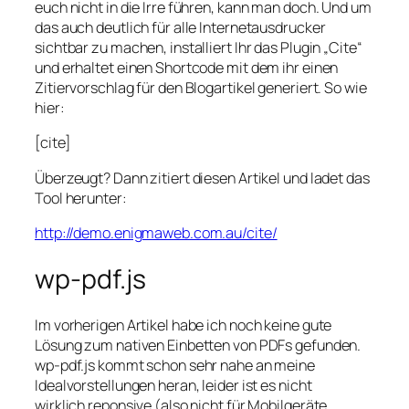
euch nicht in die Irre führen, kann man doch. Und um
das auch deutlich für alle Internetausdrucker
sichtbar zu machen, installiert Ihr das Plugin „Cite“
und erhaltet einen Shortcode mit dem ihr einen
Zitiervorschlag für den Blogartikel generiert. So wie
hier:
[cite]
Überzeugt? Dann zitiert diesen Artikel und ladet das
Tool herunter:
http://demo.enigmaweb.com.au/cite/
wp-pdf.js
Im vorherigen Artikel habe ich noch keine gute
Lösung zum nativen Einbetten von PDFs gefunden.
wp-pdf.js kommt schon sehr nahe an meine
Idealvorstellungen heran, leider ist es nicht
wirklich reponsive (also nicht für Mobilgeräte