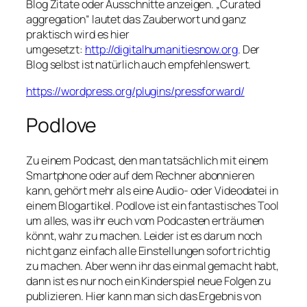
Blog Zitate oder Ausschnitte anzeigen. „Curated
aggregation“ lautet das Zauberwort und ganz
praktisch wird es hier
umgesetzt:
http://digitalhumanitiesnow.org
. Der
Blog selbst ist natürlich auch empfehlenswert.
https://wordpress.org/plugins/pressforward/
Podlove
Zu einem Podcast, den man tatsächlich mit einem
Smartphone oder auf dem Rechner abonnieren
kann, gehört mehr als eine Audio- oder Videodatei in
einem Blogartikel. Podlove ist ein fantastisches Tool
um alles, was ihr euch vom Podcasten erträumen
könnt, wahr zu machen. Leider ist es darum noch
nicht ganz einfach alle Einstellungen sofort richtig
zu machen. Aber wenn ihr das einmal gemacht habt,
dann ist es nur noch ein Kinderspiel neue Folgen zu
publizieren. Hier kann man sich das Ergebnis von