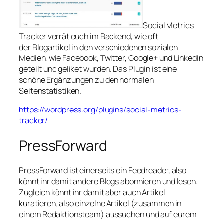
Social Metrics
Tracker verrät euch im Backend, wie oft
der Blogartikel in den verschiedenen sozialen
Medien, wie Facebook, Twitter, Google+ und LinkedIn
geteilt und geliket wurden. Das Plugin ist eine
schöne Ergänzungen zu den normalen
Seitenstatistiken.
https://wordpress.org/plugins/social-metrics-
tracker/
PressForward
PressForward ist einerseits ein Feedreader, also
könnt ihr damit andere Blogs abonnieren und lesen.
Zugleich könnt ihr damit aber auch Artikel
kuratieren, also einzelne Artikel (zusammen in
einem Redaktionsteam) aussuchen und auf eurem