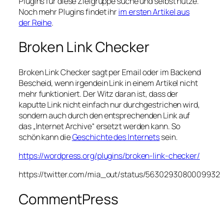
Plugins für diese Zielgruppe suche und selbst nutze.
Noch mehr Plugins findet ihr
im ersten Artikel aus
der Reihe
.
Broken Link Checker
Broken Link Checker sagt per Email oder im Backend
Bescheid, wenn irgendein Link in einem Artikel nicht
mehr funktioniert. Der Witz daran ist, dass der
kaputte Link nicht einfach nur durchgestrichen wird,
sondern auch durch den entsprechenden Link auf
das „Internet Archive“ ersetzt werden kann. So
schön kann die
Geschichte des Internets
sein.
https://wordpress.org/plugins/broken-link-checker/
https://twitter.com/mia_out/status/563029308000993
CommentPress