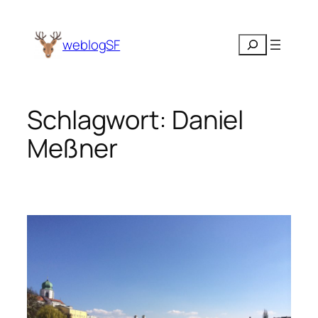
Zum
Inhalt
Suchen
weblogSF
springen
Schlagwort:
Daniel
Meßner