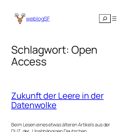
Zum
Inhalt
Suchen
weblogSF
springen
Schlagwort:
Open
Access
Zukunft der Leere in der
Datenwolke
Beim Lesen eines etwas älteren Artikels aus der
DUZ, der „Unabhängigen Deutschen