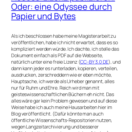
Oder: eine Odyssee durch
Papier und Bytes
Als ich beschlossen habe meine Magisterarbeit zu
veröffentlichen, habe ich nicht erwartet, dass es so
kompliziert werden würde. Ich dachte, ich stelle das
Dokument einfach als PDF auf die Webseite,
natürlich unter eine freie Lizenz (
CC-BY 3.0 DE
), und
dann kann jeder es runterladen, kopieren, verteilen,
ausdrucken, zerschreddern wie er eben möchte,
Hauptsache, ich werde als Urheber genannt, alles
nur für Ruhm und Ehre. Reich wird man mit
geisteswissenschaftlichen Büchern eh nicht. Das
alles wäre gar kein Problem gewesen und auf diese
Weise habe ich auch meine Hausarbeiten hier im
Blog veröffentlicht. (Dafür könnte man auch
öffentliche Wissenschafts-Repositorien nutzen,
wegen Langzeitarchivierung und besserer