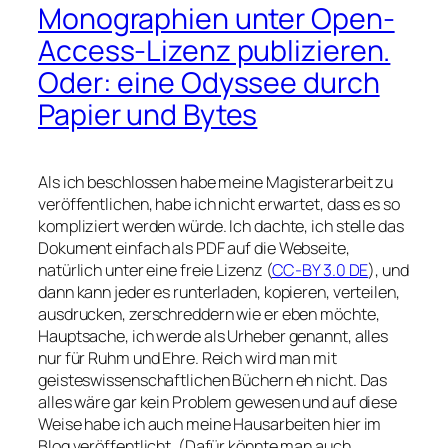
Monographien unter Open-
Access-Lizenz publizieren.
Oder: eine Odyssee durch
Papier und Bytes
Als ich beschlossen habe meine Magisterarbeit zu
veröffentlichen, habe ich nicht erwartet, dass es so
kompliziert werden würde. Ich dachte, ich stelle das
Dokument einfach als PDF auf die Webseite,
natürlich unter eine freie Lizenz (
CC-BY 3.0 DE
), und
dann kann jeder es runterladen, kopieren, verteilen,
ausdrucken, zerschreddern wie er eben möchte,
Hauptsache, ich werde als Urheber genannt, alles
nur für Ruhm und Ehre. Reich wird man mit
geisteswissenschaftlichen Büchern eh nicht. Das
alles wäre gar kein Problem gewesen und auf diese
Weise habe ich auch meine Hausarbeiten hier im
Blog veröffentlicht. (Dafür könnte man auch