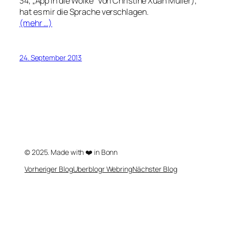
34, „App in die Wolke“ von Christine Xuân Müller),
hat es mir die Sprache verschlagen.
(mehr …)
24. September 2013
© 2025. Made with ❤️ in Bonn
Vorheriger Blog
Uberblogr Webring
Nächster Blog