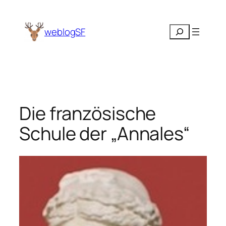
Zum
Inhalt
Suchen
weblogSF
springen
Die französische
Schule der „Annales“