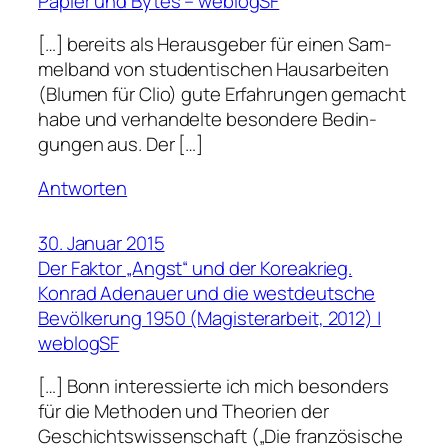
Papier und Bytes – weblogSF
[…] bereits als Her­aus­ge­ber für einen Sam­
mel­band von stu­den­ti­schen Haus­ar­bei­ten
(Blu­men für Clio) gute Erfah­run­gen gemacht
habe und ver­han­delte beson­dere Bedin­
gun­gen aus. Der […]
Antworten
30. Januar 2015
Der Faktor „Angst“ und der Koreakrieg.
Konrad Adenauer und die westdeutsche
Bevölkerung 1950 (Magisterarbeit, 2012) |
weblogSF
[…] Bonn interessierte ich mich besonders
für die Methoden und Theorien der
Geschichtswissenschaft („Die französische