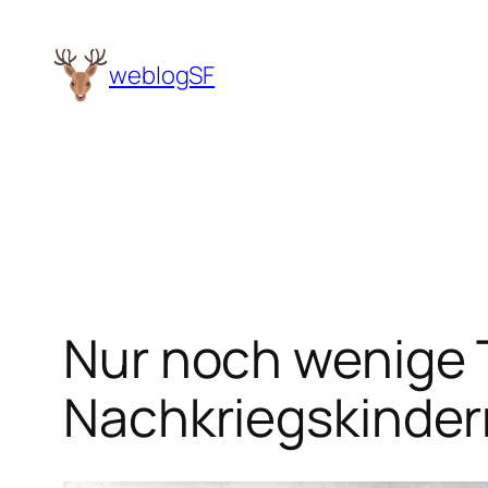
Zum
Inhalt
weblogSF
springen
Nur noch wenige 
Nachkriegskinder