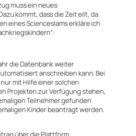
mzug muss ein neues
u kommt, dass die Zeit eilt, da
n eines Scienceslams erkläre ich
achkriegskindern“:
ahr die Datenbank weiter
utomatisiert anschreiben kann. Bei
nur mit Hilfe einer solchen
en Projekten zur Verfügung stehen,
hemaligen Teilnehmer gefunden
emaligen Kinder beantragt werden.
trag über die Plattform