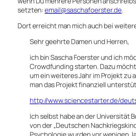
wenn Du mehrere Personen anschreibst.
setzten:
email@saschafoerster.de
.
Dort erreicht man mich auch bei weiter
Sehr geehrte Damen und Herren,
ich bin Sascha Foerster und ich m
Crowdfunding starten. Dazu möchte
um ein weiteres Jahr im Projekt zu 
man das Projekt finanziell unterstü
http://www.sciencestarter.de/deu
Ich selbst habe an der Universität
von der „Deutschen Nachkriegskinder
Psychologie wurden vor wenigen Ja