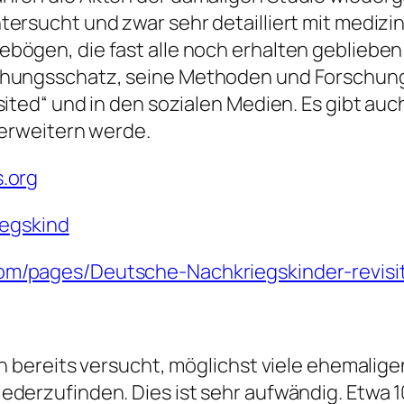
tersucht und zwar sehr detailliert mit mediz
bögen, die fast alle noch erhalten geblieben
chungsschatz, seine Methoden und Forschung
sited“ und in den sozialen Medien. Es gibt au
 erweitern werde.
.org
iegskind
com/pages/Deutsche-Nachkriegskinder-revis
ch bereits versucht, möglichst viele ehemalig
derzufinden. Dies ist sehr aufwändig. Etwa 1