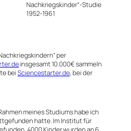
Nachkriegskinder“-Studie
1952-1961
Nachkriegskindern“ per
rter.de
insgesamt 10.000€ sammeln
ite bei
Sciencestarter.de
, bei der
Im Rahmen meines Studiums habe ich
tgefunden hatte. Im Institut für
gefunden. 4000 Kinder wurden an 6