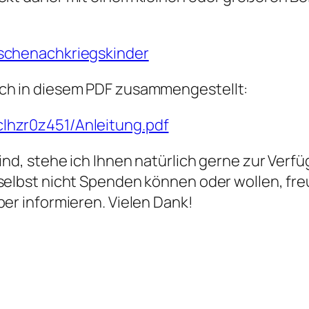
tschenachkriegskinder
ch in diesem PDF zusammengestellt:
lhzr0z451/Anleitung.pdf
ind, stehe ich Ihnen natürlich gerne zur Verf
ie selbst nicht Spenden können oder wollen, fr
er informieren. Vielen Dank!