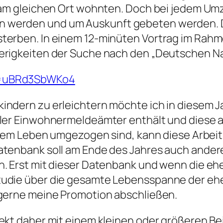
h am gleichen Ort wohnten. Doch bei jedem U
werden und um Auskunft gebeten werden. Daz
terben. In einem 12-minüten Vortrag im Rahme
erigkeiten der Suche nach den „Deutschen N
v=uBRd3SbWKo4
indern zu erleichtern möchte ich in diesem J
ller Einwohnermeldeämter enthält und diese a
hrem Leben umgezogen sind, kann diese Arbeit 
atenbank soll am Ende des Jahres auch ander
n. Erst mit dieser Datenbank und wenn die e
tudie über die gesamte Lebensspanne der eh
 gerne meine Promotion abschließen.
ekt daher mit einem kleinen oder größeren Bei