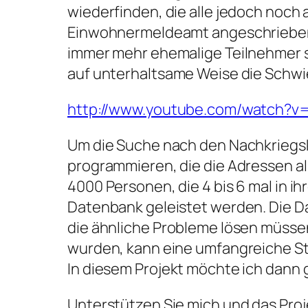
wiederfinden, die alle jedoch noc
Einwohnermeldeamt angeschrieben 
immer mehr ehemalige Teilnehmer s
auf unterhaltsame Weise die Schwi
http://www.youtube.com/watch?
Um die Suche nach den Nachkriegsk
programmieren, die die Adressen a
4000 Personen, die 4 bis 6 mal in i
Datenbank geleistet werden. Die D
die ähnliche Probleme lösen müsse
wurden, kann eine umfangreiche S
In diesem Projekt möchte ich dann
Unterstützen Sie mich und das Proj