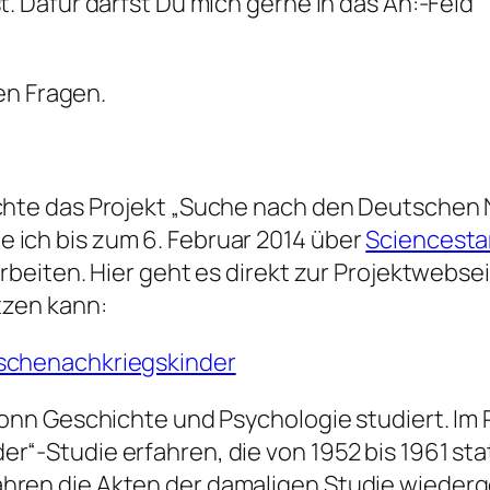
 Dafür darfst Du mich gerne in das An:-Feld
en Fragen.
öchte das Projekt „Suche nach den Deutschen 
 ich bis zum 6. Februar 2014 über
Sciencesta
arbeiten. Hier geht es direkt zur Projektwebse
tzen kann:
tschenachkriegskinder
 Bonn Geschichte und Psychologie studiert. 
“-Studie erfahren, die von 1952 bis 1961 stat
hren die Akten der damaligen Studie wieder