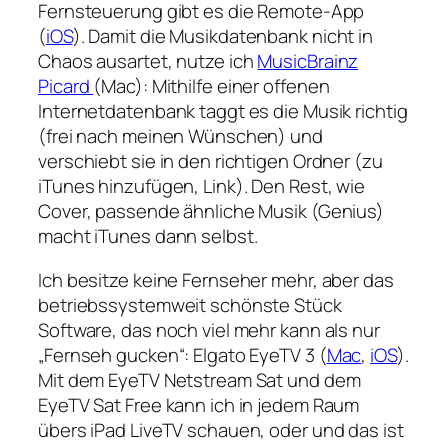
Fernsteuerung gibt es die Remote-App
(
iOS
). Damit die Musikdatenbank nicht in
Chaos ausartet, nutze ich
MusicBrainz
Picard
(Mac): Mithilfe einer offenen
Internetdatenbank taggt es die Musik richtig
(frei nach meinen Wünschen) und
verschiebt sie in den richtigen Ordner (zu
iTunes hinzufügen, Link). Den Rest, wie
Cover, passende ähnliche Musik (Genius)
macht iTunes dann selbst.
Ich besitze keine Fernseher mehr, aber das
betriebssystemweit schönste Stück
Software, das noch viel mehr kann als nur
„Fernseh gucken“: Elgato EyeTV 3 (
Mac
,
iOS
).
Mit dem EyeTV Netstream Sat und dem
EyeTV Sat Free kann ich in jedem Raum
übers iPad LiveTV schauen, oder und das ist