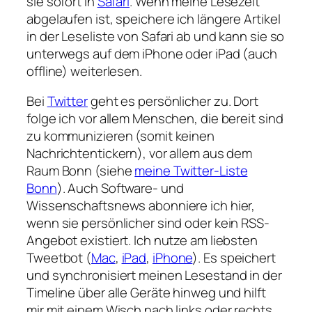
sie sofort in
Safari
. Wenn meine Lesezeit
abgelaufen ist, speichere ich längere Artikel
in der Leseliste von Safari ab und kann sie so
unterwegs auf dem iPhone oder iPad (auch
offline) weiterlesen.
Bei
Twitter
geht es persönlicher zu. Dort
folge ich vor allem Menschen, die bereit sind
zu kommunizieren (somit keinen
Nachrichtentickern), vor allem aus dem
Raum Bonn (siehe
meine Twitter-Liste
Bonn
). Auch Software- und
Wissenschaftsnews abonniere ich hier,
wenn sie persönlicher sind oder kein RSS-
Angebot existiert. Ich nutze am liebsten
Tweetbot (
Mac
,
iPad
,
iPhone
). Es speichert
und synchronisiert meinen Lesestand in der
Timeline über alle Geräte hinweg und hilft
mir mit einem Wisch nach links oder rechts