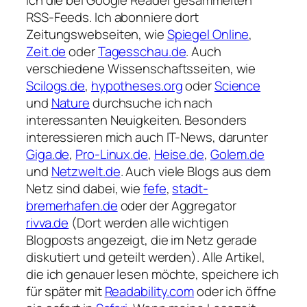
RSS-Feeds. Ich abonniere dort
Zeitungswebseiten, wie
Spiegel Online
,
Zeit.de
oder
Tagesschau.de
. Auch
verschiedene Wissenschaftsseiten, wie
Scilogs.de
,
hypotheses.org
oder
Science
und
Nature
durchsuche ich nach
interessanten Neuigkeiten. Besonders
interessieren mich auch IT-News, darunter
Giga.de
,
Pro-Linux.de
,
Heise.de
,
Golem.de
und
Netzwelt.de
. Auch viele Blogs aus dem
Netz sind dabei, wie
fefe
,
stadt-
bremerhafen.de
oder der Aggregator
rivva.de
(Dort werden alle wichtigen
Blogposts angezeigt, die im Netz gerade
diskutiert und geteilt werden). Alle Artikel,
die ich genauer lesen möchte, speichere ich
für später mit
Readability.com
oder ich öffne