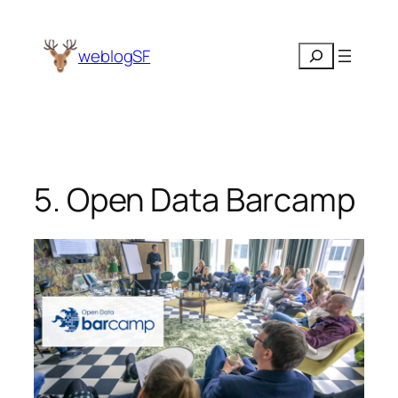
Zum
Inhalt
Suchen
weblogSF
springen
5. Open Data Barcamp