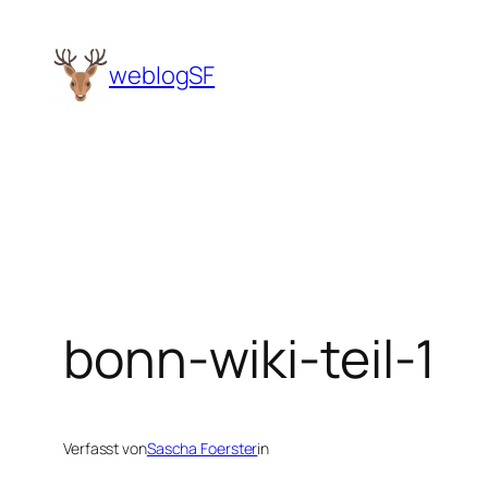
Zum
Inhalt
weblogSF
springen
bonn-wiki-teil-1
Verfasst von
Sascha Foerster
in