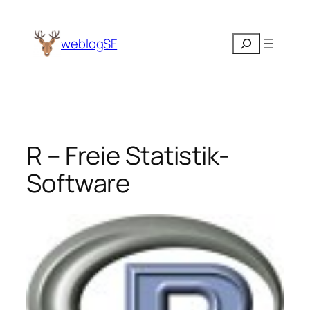
Zum
Inhalt
Suchen
weblogSF
springen
R – Freie Statistik-
Software