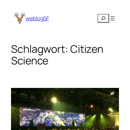
Zum
Inhalt
Suchen
weblogSF
springen
Schlagwort:
Citizen
Science