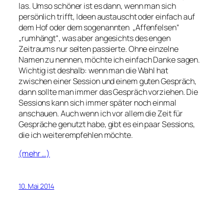
las. Umso schöner ist es dann, wenn man sich
persönlich trifft, Ideen austauscht oder einfach auf
dem Hof oder dem sogenannten „Affenfelsen“
„rumhängt“, was aber angesichts des engen
Zeitraums nur selten passierte. Ohne einzelne
Namen zu nennen, möchte ich einfach Danke sagen.
Wichtig ist deshalb: wenn man die Wahl hat
zwischen einer Session und einem guten Gespräch,
dann sollte man immer das Gespräch vorziehen. Die
Sessions kann sich immer später noch einmal
anschauen. Auch wenn ich vor allem die Zeit für
Gespräche genutzt habe, gibt es ein paar Sessions,
die ich weiterempfehlen möchte.
(mehr …)
10. Mai 2014