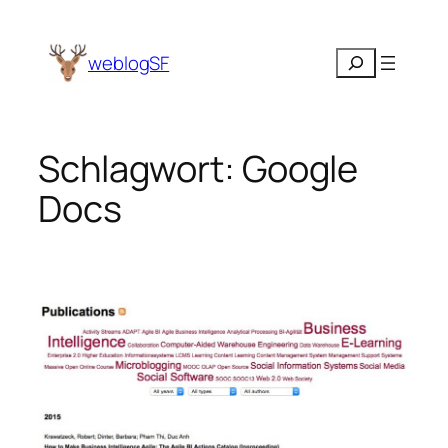
Zum
Inhalt
Suchen
weblogSF
springen
Schlagwort:
Google
Docs