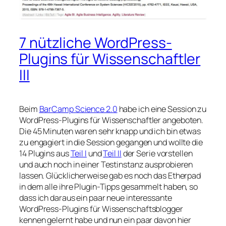
7 nützliche WordPress-
Plugins für Wissenschaftler
III
Beim
BarCamp Science 2.0
habe ich eine Session zu
WordPress-Plugins für Wissenschaftler angeboten.
Die 45 Minuten waren sehr knapp und ich bin etwas
zu engagiert in die Session gegangen und wollte die
14 Plugins aus
Teil I
und
Teil II
der Serie vorstellen
und auch noch in einer Testinstanz ausprobieren
lassen. Glücklicherweise gab es noch das Etherpad
in dem alle ihre Plugin-Tipps gesammelt haben, so
dass ich daraus ein paar neue interessante
WordPress-Plugins für Wissenschaftsblogger
kennen gelernt habe und nun ein paar davon hier