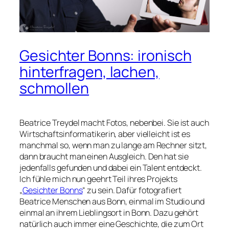
Gesichter Bonns: ironisch
hinterfragen, lachen,
schmollen
Beatrice Treydel macht Fotos, nebenbei. Sie ist auch
Wirtschaftsinformatikerin, aber vielleicht ist es
manchmal so, wenn man zu lange am Rechner sitzt,
dann braucht man einen Ausgleich. Den hat sie
jedenfalls gefunden und dabei ein Talent entdeckt.
Ich fühle mich nun geehrt Teil ihres Projekts
„
Gesichter Bonns
“ zu sein. Dafür fotografiert
Beatrice Menschen aus Bonn, einmal im Studio und
einmal an ihrem Lieblingsort in Bonn. Dazu gehört
natürlich auch immer eine Geschichte, die zum Ort