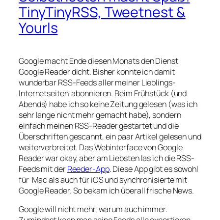
TinyTinyRSS, Tweetnest &
Yourls
Google macht Ende diesen Monats den Dienst
Google Reader dicht. Bisher konnte ich damit
wunderbar RSS-Feeds aller meiner Lieblings-
Internetseiten abonnieren. Beim Frühstück (und
Abends) habe ich so keine Zeitung gelesen (was ich
sehr lange nicht mehr gemacht habe), sondern
einfach meinen RSS-Reader gestartet und die
Überschriften gescannt, ein paar Artikel gelesen und
weiterverbreitet. Das Webinterface von Google
Reader war okay, aber am Liebsten las ich die RSS-
Feeds mit der
Reeder-App
. Diese App gibt es sowohl
für Mac als auch für iOS und synchronisierte mit
Google Reader. So bekam ich überall frische News.
Google will nicht mehr, warum auch immer.
Zumindest kann man seine Feeds alle exportieren