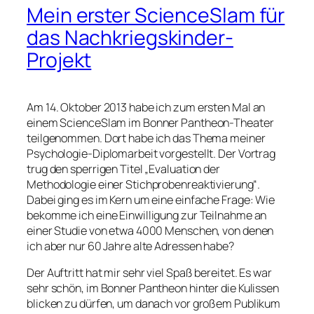
Mein erster ScienceSlam für
das Nachkriegskinder-
Projekt
Am 14. Oktober 2013 habe ich zum ersten Mal an
einem ScienceSlam im Bonner Pantheon-Theater
teilgenommen. Dort habe ich das Thema meiner
Psychologie-Diplomarbeit vorgestellt. Der Vortrag
trug den sperrigen Titel „Evaluation der
Methodologie einer Stichprobenreaktivierung“.
Dabei ging es im Kern um eine einfache Frage: Wie
bekomme ich eine Einwilligung zur Teilnahme an
einer Studie von etwa 4000 Menschen, von denen
ich aber nur 60 Jahre alte Adressen habe?
Der Auftritt hat mir sehr viel Spaß bereitet. Es war
sehr schön, im Bonner Pantheon hinter die Kulissen
blicken zu dürfen, um danach vor großem Publikum