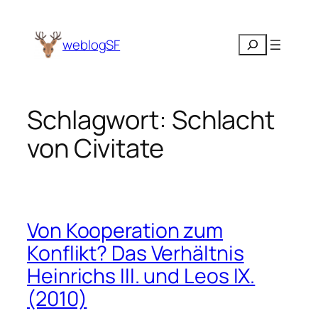
Zum
Inhalt
Suchen
weblogSF
springen
Schlagwort:
Schlacht
von Civitate
Von Kooperation zum
Konflikt? Das Verhältnis
Heinrichs III. und Leos IX.
(2010)