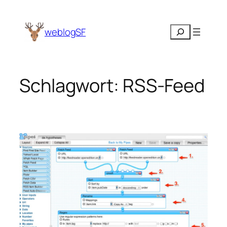
Zum
Inhalt
Suchen
weblogSF
springen
Schlagwort:
RSS-Feed