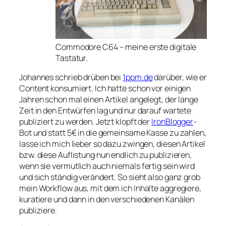
Commodore C64 – meine erste digitale
Tastatur.
Johannes schrieb drüben bei
1ppm.de
darüber, wie er
Content konsumiert. Ich hatte schon vor einigen
Jahren schon mal einen Artikel angelegt, der lange
Zeit in den Entwürfen lag und nur darauf wartete
publiziert zu werden. Jetzt klopft der
IronBlogger
-
Bot und statt 5€ in die gemeinsame Kasse zu zahlen,
lasse ich mich lieber so dazu zwingen, diesen Artikel
bzw. diese Auflistung nun endlich zu publizieren,
wenn sie vermutlich auch niemals fertig sein wird
und sich ständig verändert. So sieht also ganz grob
mein Workflow aus, mit dem ich Inhalte aggregiere,
kuratiere und dann in den verschiedenen Kanälen
publiziere.