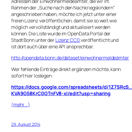
Adressen der Einwohnermeldeämter, die wir im
Rahmen der „Suche nach den Nachkriegskindern“
angeschrieben haben, möchte ich jetzt unter einer
freien Lizenz veröffentlichen, damit sie so weit wie
möglich vervollständigt und aktualisiert werden
können. Die Liste wurde im OpenData Portal der
Stadt Bonn unter der
Lizenz CC0
veröffentlicht und
ist dort auch über eine API ansprechbar.
http://opendata.bonn.de/dataset/einwohnermeldeämter
Wer fehlende Einträge direkt ergänzen möchte, kann
sofort hier loslegen:
https://docs.google.com/spreadsheets/d/1Z7SRc
KVA9G58KrC0GTnFV8-xI/edit?usp=sharing
(mehr …)
29. August 2014