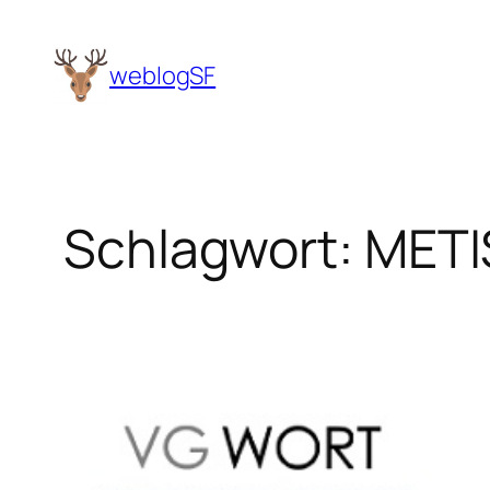
Zum
Inhalt
weblogSF
springen
Schlagwort:
METI