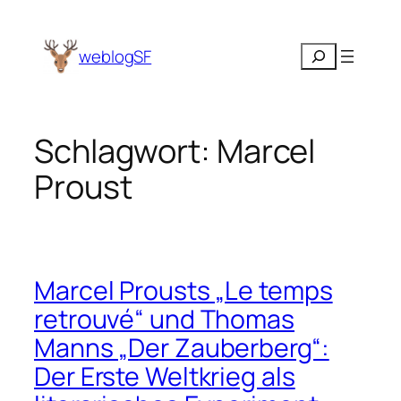
Zum
Inhalt
Suchen
weblogSF
springen
Schlagwort:
Marcel
Proust
Marcel Prousts „Le temps
retrouvé“ und Thomas
Manns „Der Zauberberg“:
Der Erste Weltkrieg als