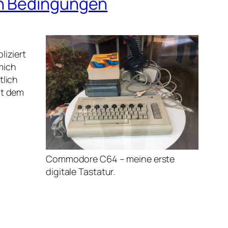
en Bedingungen
liziert
mich
tlich
it dem
Commodore C64 – meine erste
digitale Tastatur.