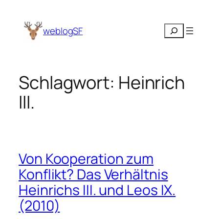
Zum
Inhalt
Suchen
weblogSF
springen
Schlagwort:
Heinrich
III.
Von Kooperation zum
Konflikt? Das Verhältnis
Heinrichs III. und Leos IX.
(2010)