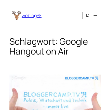
Zum
Inhalt
Suchen
weblogSF
springen
Schlagwort:
Google
Hangout on Air