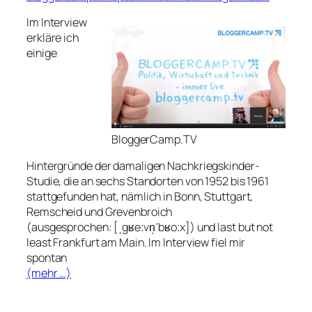
Im Interview
erkläre ich
einige
BloggerCamp.TV
Hintergründe der damaligen Nachkriegskinder-
Studie, die an sechs Standorten von 1952 bis 1961
stattgefunden hat, nämlich in Bonn, Stuttgart,
Remscheid und Grevenbroich
(ausgesprochen: [ˌgʁeːvn̩ˈbʁoːx]) und last but not
least Frankfurt am Main. Im Interview fiel mir
spontan
(mehr …)