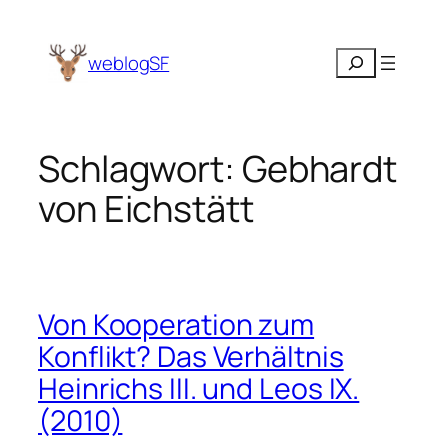
Zum
Inhalt
Suchen
weblogSF
springen
Schlagwort:
Gebhardt
von Eichstätt
Von Kooperation zum
Konflikt? Das Verhältnis
Heinrichs III. und Leos IX.
(2010)