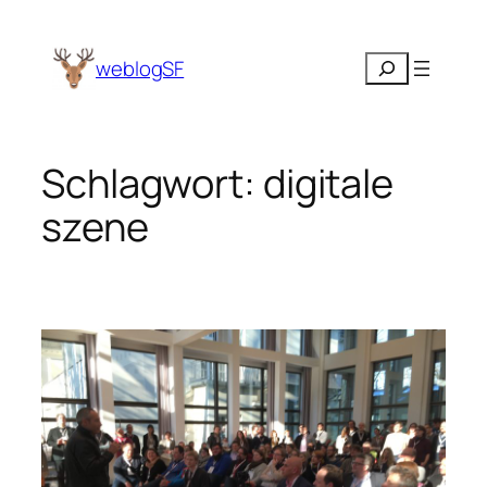
Zum
Inhalt
Suchen
weblogSF
springen
Schlagwort:
digitale
szene