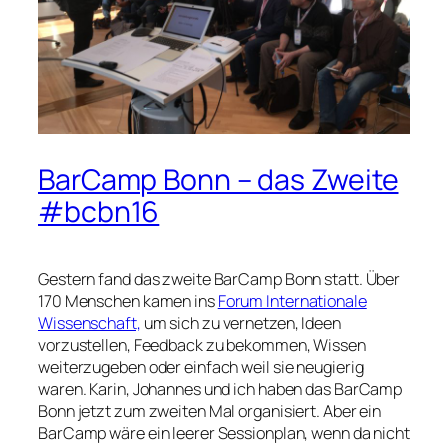
BarCamp Bonn – das Zweite
#bcbn16
Gestern fand das zweite BarCamp Bonn statt. Über
170 Menschen kamen ins
Forum Internationale
Wissenschaft,
um sich zu vernetzen, Ideen
vorzustellen, Feedback zu bekommen, Wissen
weiterzugeben oder einfach weil sie neugierig
waren. Karin, Johannes und ich haben das BarCamp
Bonn jetzt zum zweiten Mal organisiert. Aber ein
BarCamp wäre ein leerer Sessionplan, wenn da nicht