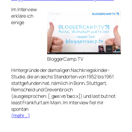
Im Interview
erkläre ich
einige
BloggerCamp.TV
Hintergründe der damaligen Nachkriegskinder-
Studie, die an sechs Standorten von 1952 bis 1961
stattgefunden hat, nämlich in Bonn, Stuttgart,
Remscheid und Grevenbroich
(ausgesprochen: [ˌgʁeːvn̩ˈbʁoːx]) und last but not
least Frankfurt am Main. Im Interview fiel mir
spontan
(mehr …)