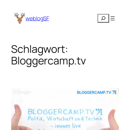
Zum
Inhalt
Suchen
weblogSF
springen
Schlagwort:
Bloggercamp.tv