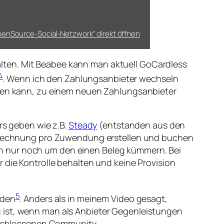
penSource-Social-Netzwork“ direkt öffnen
lten. Mit Beabee kann man aktuell GoCardless
4
. Wenn ich den Zahlungsanbieter wechseln
itten kann, zu einem neuen Zahlungsanbieter
s geben wie z.B.
Steady
(entstanden aus den
ne Rechnung pro Zuwendung erstellen und buchen
n nur noch um den einen Beleg kümmern. Bei
 die Kontrolle behalten und keine Provision
5
nden
. Anders als in meinem Video gesagt,
g ist, wenn man als Anbieter Gegenleistungen
geschlossenen Community.