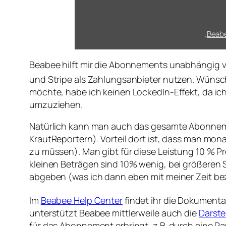
media.ccc.de
anzeigen
„Beabe
Beabee hilft mir die Abonnements unabhängig v
und Stripe als Zahlungsanbieter nutzen. Wüns
möchte, habe ich keinen LockedIn-Effekt, da ic
umzuziehen.
Natürlich kann man auch das gesamte Abonneme
KrautReportern). Vorteil dort ist, dass man mo
zu müssen). Man gibt für diese Leistung 10 % 
kleinen Beträgen sind 10% wenig, bei größeren S
abgeben (was ich dann eben mit meiner Zeit be
Im
Beabee Help Center
findet ihr die Dokumenta
unterstützt Beabee mittlerweile auch die
Darste
für das Abonnement erbringt, z.B. durch eine Pa