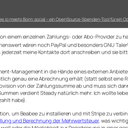
e.io meets Bonn.social – ein OpenSource-Spenden-Tool für ein O
on einem einzelnen Zahlungs- oder Abo-Provider zu ha
chenswert wären noch PayPal und besonders GNU Taler
h jederzeit meine Kontakte dort anschreiben und sie b
nt-Management in die Hände eines externen Anbieter
natlich genau eine Abrechnung erhält (statt selbst ei
Provision von der Zahlungssumme ab und muss sich dan
ummen verdient Steady natürlich mehr. Ich wollte lieber
zahlt habe).
tion, um Beabee zu installieren und mit Stripe zu verbi
llung und Berechnung der Mehrwertsteuer
, was wichti
ywall oder die Möglichkeit zur Registrierung in einer 