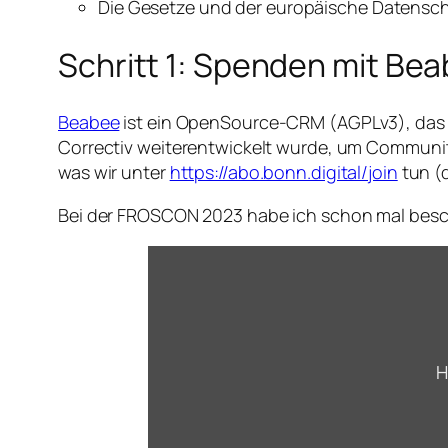
Die Gesetze und der europäische Datensch
Schritt 1: Spenden mit Be
Beabee
ist ein OpenSource-CRM (AGPLv3), das zu
Correctiv weiterentwickelt wurde, um Communit
was wir unter
https://abo.bonn.digital/join
tun (
Bei der FROSCON 2023 habe ich schon mal besch
„Beabee.io
meets
Bonn.social
–
ein
OpenSource-
Spenden-
Tool
H
für
ein
OpenSource-
Social-
Netzwork“
von