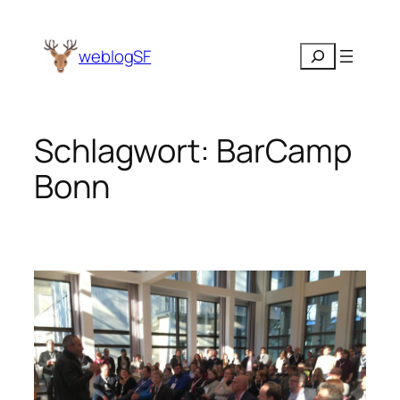
Zum
Inhalt
Suchen
weblogSF
springen
Schlagwort:
BarCamp
Bonn