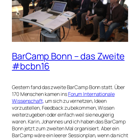
BarCamp Bonn – das Zweite
#bcbn16
Gestern fand das zweite BarCamp Bonn statt. Über
170 Menschen kamen ins
Forum Internationale
Wissenschaft,
um sich zu vernetzen, Ideen
vorzustellen, Feedback zu bekommen, Wissen
weiterzugeben oder einfach weil sie neugierig
waren. Karin, Johannes und ich haben das BarCamp
Bonn jetzt zum zweiten Mal organisiert. Aber ein
BarCamp wäre ein leerer Sessionplan, wenn da nicht