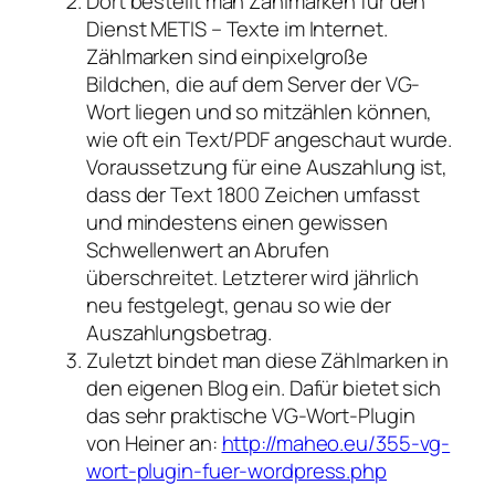
Dort bestellt man Zählmarken für den
Dienst METIS – Texte im Internet.
Zählmarken sind einpixelgroße
Bildchen, die auf dem Server der VG-
Wort liegen und so mitzählen können,
wie oft ein Text/PDF angeschaut wurde.
Voraussetzung für eine Auszahlung ist,
dass der Text 1800 Zeichen umfasst
und mindestens einen gewissen
Schwellenwert an Abrufen
überschreitet. Letzterer wird jährlich
neu festgelegt, genau so wie der
Auszahlungsbetrag.
Zuletzt bindet man diese Zählmarken in
den eigenen Blog ein. Dafür bietet sich
das sehr praktische VG-Wort-Plugin
von Heiner an:
http://maheo.eu/355-vg-
wort-plugin-fuer-wordpress.php